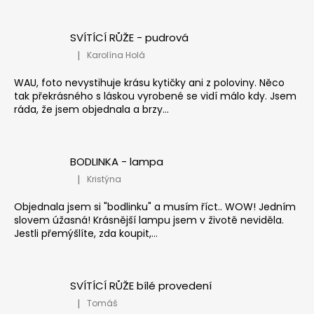
SVÍTÍCÍ RŮŽE - pudrová
|
Karolína Holá
Hodnocení produktu je 5 z 5 hvězdiček.
WAU, foto nevystihuje krásu kytičky ani z poloviny. Něco
tak překrásného s láskou vyrobené se vidí málo kdy. Jsem
ráda, že jsem objednala a brzy...
BODLINKA - lampa
|
Kristýna
Hodnocení produktu je 5 z 5 hvězdiček.
Objednala jsem si "bodlinku" a musím říct.. WOW! Jedním
slovem úžasná! Krásnější lampu jsem v životě neviděla.
Jestli přemýšlíte, zda koupit,...
SVÍTÍCÍ RŮŽE bílé provedení
|
Tomáš
Hodnocení produktu je 5 z 5 hvězdiček.