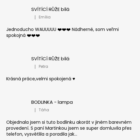
SVÍTÍCÍ RŮŽE bílá
|
Emília
Hodnocení produktu je 5 z 5 hvězdiček.
Jednoducho WAUUUUU ❤️❤️❤️ Nádherné, som veľmi
spokojná ❤️❤️❤️
SVÍTÍCÍ RŮŽE bílá
|
Petra
Hodnocení produktu je 5 z 5 hvězdiček.
Krásná práce,velmi spokojená ♥️
BODLINKA - lampa
|
Táňa
Hodnocení produktu je 5 z 5 hvězdiček.
Objednala jsem si tuto bodlinku akorát v jiném barevném
provedení. S paní Martinkou jsem se super domluvila přes
telefon, vysvětlila a poradila jak...