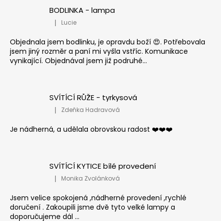
BODLINKA - lampa
|
Lucie
Hodnocení produktu je 5 z 5 hvězdiček.
Objednala jsem bodlinku, je opravdu boží 😍. Potřebovala
jsem jiný rozměr a paní mi vyšla vstříc. Komunikace
vynikající. Objednával jsem již podruhé...
SVÍTÍCÍ RŮŽE - tyrkysová
|
Zdeňka Hadravová
Hodnocení produktu je 5 z 5 hvězdiček.
Je nádherná, a udělala obrovskou radost ❤️❤️❤️
SVÍTÍCÍ KYTICE bílé provedení
|
Monika Zvolánková
Hodnocení produktu je 5 z 5 hvězdiček.
Jsem velice spokojená ,nádherné provedení ,rychlé
doručení . Zakoupili jsme dvě tyto velké lampy a
doporučujeme dál ...