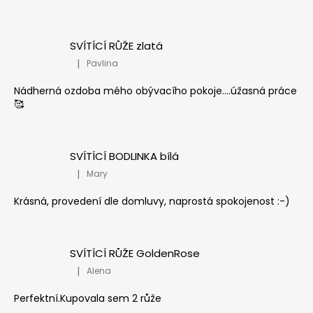
SVÍTÍCÍ RŮŽE zlatá
|
Pavlina
Hodnocení produktu je 5 z 5 hvězdiček.
Nádherná ozdoba mého obývacího pokoje....úžasná práce
🥰
SVÍTÍCÍ BODLINKA bílá
|
Mary
Hodnocení produktu je 5 z 5 hvězdiček.
Krásná, provedení dle domluvy, naprostá spokojenost :-)
SVÍTÍCÍ RŮŽE GoldenRose
|
Alena
Hodnocení produktu je 5 z 5 hvězdiček.
Perfektní.Kupovala sem 2 růže