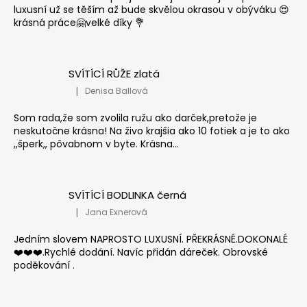
luxusní už se těším až bude skvělou okrasou v obýváku 😍
krásná práce🤗velké díky 💐
SVÍTÍCÍ RŮŽE zlatá
|
Denisa Ballová
Hodnocení produktu je 5 z 5 hvězdiček.
Som rada,že som zvolila ružu ako darček,pretože je
neskutočne krásna! Na živo krajšia ako 10 fotiek a je to ako
,,šperk,, pôvabnom v byte. Krásna...
SVÍTÍCÍ BODLINKA černá
|
Jana Exnerová
Hodnocení produktu je 5 z 5 hvězdiček.
Jedním slovem NAPROSTO LUXUSNÍ. PŘEKRÁSNÉ.DOKONALÉ
❤️❤️❤️.Rychlé dodání. Navíc přidán dáreček. Obrovské
poděkování .