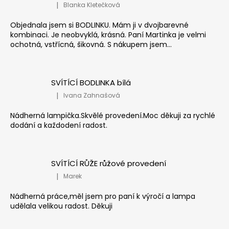
|
Blanka Kletečková
Hodnocení produktu je 5 z 5 hvězdiček.
Objednala jsem si BODLINKU. Mám ji v dvojbarevné
kombinaci. Je neobvyklá, krásná. Paní Martinka je velmi
ochotná, vstřícná, šikovná. S nákupem jsem...
SVÍTÍCÍ BODLINKA bílá
|
Ivana Zahnašová
Hodnocení produktu je 5 z 5 hvězdiček.
Nádherná lampička.Skvělé provedení.Moc děkuji za rychlé
dodání a každodení radost.
SVÍTÍCÍ RŮŽE růžové provedení
|
Marek
Hodnocení produktu je 5 z 5 hvězdiček.
Nádherná práce,měl jsem pro paní k výročí a lampa
udělala velikou radost. Děkuji