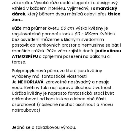
zákazníka. Vysoká růže dodá elegantní a designový
vzhled v každém interiéru. Výjimečný,
romantický
dárek
, který během dvou měsíců oslovil přes
tisíce
žen
...
Růže má průměr květu
50 cm
, výška květiny je
regulovatelná pomocí stonku
80 -
160cm
. Květinu
bez osvětlení
můžeme s klidným svědomím
postavit do venkovních prostor a nemusíme se bát i
menších srážek. Růže vám zajisté dodá
jedinečnou
ATMOSFÉFU
a zpříjemní posezení na balkonu či
terase.
Polypropylenová pěna, ze které jsou květiny
vyráběny má fantastické vlastnosti.
Je
NEHOŘLAVÁ
, zdravotně nezávadný a nesaje
vodu. Květiny tak mají opravu dlouhou životnost.
Údržba květiny je naprosto fantastická, stačí květ
odšroubovat od konstrukce a lehce obě části
osprchovat (následně nechat oschnout a znovu
našroubovat)
Jedná se o zakázkovou výrobu.