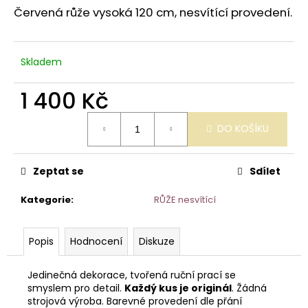
č
z
Červená růže vysoká 120 cm, nesvítící provedení.
u
5
j
hvězdiček.
e
m
Skladem
e
1 400 Kč
SVÍTÍCÍ
Měrná
DO KOŠÍKU
RŮŽE
cena:
BÍLÁ
1
200
Zeptat se
Sdílet
Kč
Kategorie
:
RŮŽE nesvítící
Popis
Hodnocení
Diskuze
Jedinečná dekorace, tvořená ruční prací se
smyslem pro detail.
Každý kus je originál
. Žádná
strojová výroba. Barevné provedení dle přání