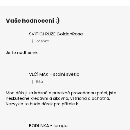
Z
á
Vaše hodnocení :)
p
a
SVÍTÍCÍ RŮŽE GoldenRose
t
|
Zdeňka
Hodnocení produktu je 5 z 5 hvězdiček.
í
Je to nádherné.
VLČÍ MÁK - stolní světlo
|
Rita
Hodnocení produktu je 5 z 5 hvězdiček.
Moc děkuji za krásně a precizně provedenou práci, jste
neskutečně kreativní a šikovná, vstřícná a ochotná.
Nezvykle to bude dárek pro přítele k...
BODLINKA - lampa