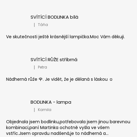
SVÍTÍCÍ BODLINKA bílá
|
Táňa
Hodnocení produktu je 5 z 5 hvězdiček.
Ve skutečnosti ještě krásnější lampička.Moc Vám děkuji.
SVÍTÍCÍ RŮŽE stříbrná
|
Petra
Hodnocení produktu je 5 z 5 hvězdiček.
Nádherná růže 🌹. Je vidět, že je dělaná s láskou ☺️
BODLINKA - lampa
|
Kamila
Hodnocení produktu je 5 z 5 hvězdiček.
Objednala jsem bodlinku,potřebovala jsem jinou barevnou
kombinaci,paní Martinka ochotně vyšla ve všem
vstříc.Jsem opravdu nadšená,je to nádherná a...