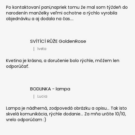
Po kontaktovaní pani,napriek tomu že mal som týždeň do
narodenín manželky veľmi ochotne a rýchlo vyrobila
objednávku a aj dodala na čas....
SVÍTÍCÍ RŮŽE GoldenRose
|
Iveta
Hodnocení produktu je 5 z 5 hvězdiček.
Kvetina je krásna, a doručenie bolo rýchle, môžem len
odporúčať.
BODLINKA - lampa
|
Lucia
Hodnocení produktu je 5 z 5 hvězdiček.
Lampa je nádherná, zodpovedá obrázku a opisu... Tak isto
skvelá komunikácia, rýchle dodanie... Za mňa určite 10/10,
vrelo odporúčam :)