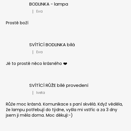
BODLINKA - lampa
|
Eva
Hodnocení produktu je 5 z 5 hvězdiček.
Prostě boží
SVÍTÍCÍ BODLINKA bílá
|
Eva
Hodnocení produktu je 5 z 5 hvězdiček.
Jé to prostě něco krásného ❤️
SVÍTÍCÍ RŮŽE bílé provedení
|
Iveta
Hodnocení produktu je 5 z 5 hvězdiček.
Růže moc krásná. Komunikace s paní skvělá. Když věděla,
že lampu potřebují do týdne, vyšla mi vstříc a za 3 dny
jsem ji měla doma. Moc děkuji:-)