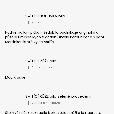
SVÍTÍCÍ BODLINKA bílá
|
Kamila
Hodnocení produktu je 5 z 5 hvězdiček.
Nádherná lampička - šedobílá bodlinka,je originální a
působí luxusně.Rychlé dodání,skvělá komunikace s paní
Martinkou,která vyjde vstříc...
SVÍTÍCÍ RŮŽE bílá
|
Anna Holubová
Hodnocení produktu je 5 z 5 hvězdiček.
Moc krásné
SVÍTÍCÍ RŮŽE bílo zelené provedení
|
Veronika Krulišová
Hodnocení produktu je 5 z 5 hvězdiček.
Sto hvězdiček zakoupila jsem stojací růži a je naprosto