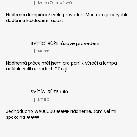
|
Ivana Zahnašová
Hodnocení produktu je 5 z 5 hvězdiček.
Nádherná lampička.Skvělé provedení.Moc děkuji za rychlé
dodání a každodení radost.
SVÍTÍCÍ RŮŽE růžové provedení
|
Marek
Hodnocení produktu je 5 z 5 hvězdiček.
Nádherná práce,měl jsem pro paní k výročí a lampa
udělala velikou radost. Děkuji
SVÍTÍCÍ RŮŽE bílá
|
Emília
Hodnocení produktu je 5 z 5 hvězdiček.
Jednoducho WAUUUUU ❤️❤️❤️ Nádherné, som veľmi
spokojná ❤️❤️❤️