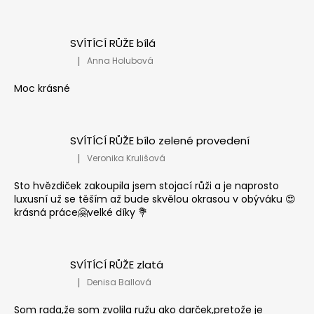
SVÍTÍCÍ RŮŽE bílá
|
Anna Holubová
Hodnocení produktu je 5 z 5 hvězdiček.
Moc krásné
SVÍTÍCÍ RŮŽE bílo zelené provedení
|
Veronika Krulišová
Hodnocení produktu je 5 z 5 hvězdiček.
Sto hvězdiček zakoupila jsem stojací růži a je naprosto
luxusní už se těším až bude skvělou okrasou v obýváku 😍
krásná práce🤗velké díky 💐
SVÍTÍCÍ RŮŽE zlatá
|
Denisa Ballová
Hodnocení produktu je 5 z 5 hvězdiček.
Som rada,že som zvolila ružu ako darček,pretože je