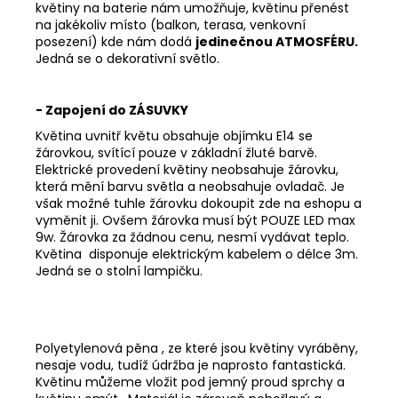
květiny na baterie nám umožňuje, květinu přenést
na jakékoliv místo (balkon, terasa, venkovní
posezení) kde nám dodá
jedinečnou ATMOSFÉRU.
Jedná se o dekorativní světlo.
- Zapojení do ZÁSUVKY
Květina uvnitř květu obsahuje objímku E14 se
žárovkou, svítící pouze v základní žluté barvě.
Elektrické provedení květiny neobsahuje žárovku,
která mění barvu světla a neobsahuje ovladač. Je
však možné tuhle žárovku dokoupit zde na eshopu a
vyměnit ji. Ovšem žárovka musí být POUZE LED max
9w. Žárovka za žádnou cenu, nesmí vydávat teplo.
Květina disponuje elektrickým kabelem o délce 3m.
Jedná se o stolní lampičku.
Polyetylenová pěna , ze které jsou květiny vyráběny,
nesaje vodu, tudíž údržba je naprosto fantastická.
Květinu můžeme vložit pod jemný proud sprchy a