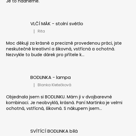
Je to nádherné.
VLČÍ MÁK - stolní světlo
|
Rita
Hodnocení produktu je 5 z 5 hvězdiček.
Moc děkuji za krásně a precizně provedenou práci, jste
neskutečně kreativní a šikovná, vstřícná a ochotná.
Nezvykle to bude dárek pro přítele k...
BODLINKA - lampa
|
Blanka Kletečková
Hodnocení produktu je 5 z 5 hvězdiček.
Objednala jsem si BODLINKU. Mám ji v dvojbarevné
kombinaci. Je neobvyklá, krásná. Paní Martinka je velmi
ochotná, vstřícná, šikovná. S nákupem jsem...
SVÍTÍCÍ BODLINKA bílá