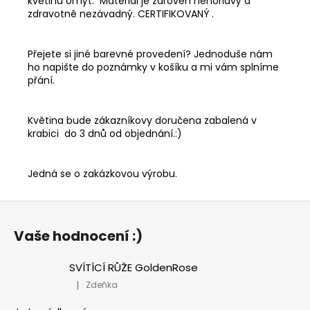
květinu omýt. Materiál je zároveň nehořlavý a
zdravotně nezávadný. CERTIFIKOVANÝ .
Přejete si jiné barevné provedení? Jednoduše nám
ho napište do poznámky v košíku a mi vám splníme
přání.
Květina bude zákazníkovy doručena zabalená v
krabici do 3 dnů od objednání.:)
Jedná se o zakázkovou výrobu.
Z
á
Vaše hodnocení :)
p
a
SVÍTÍCÍ RŮŽE GoldenRose
t
|
Zdeňka
Hodnocení produktu je 5 z 5 hvězdiček.
í