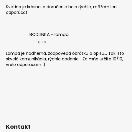
Kvetina je krásna, a doručenie bolo rýchle, môžem len
odporúčať.
BODLINKA - lampa
|
Lucia
Hodnocení produktu je 5 z 5 hvězdiček.
Lampa je nádherná, zodpovedá obrázku a opisu... Tak isto
skvelá komunikácia, rýchle dodanie... Za mňa určite 10/10,
vrelo odporúčam :)
Kontakt