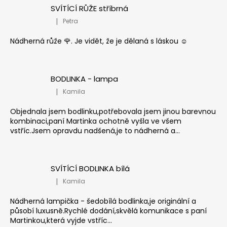
SVÍTÍCÍ RŮŽE stříbrná
|
Petra
Hodnocení produktu je 5 z 5 hvězdiček.
Nádherná růže 🌹. Je vidět, že je dělaná s láskou ☺️
BODLINKA - lampa
|
Kamila
Hodnocení produktu je 5 z 5 hvězdiček.
Objednala jsem bodlinku,potřebovala jsem jinou barevnou
kombinaci,paní Martinka ochotně vyšla ve všem
vstříc.Jsem opravdu nadšená,je to nádherná a...
SVÍTÍCÍ BODLINKA bílá
|
Kamila
Hodnocení produktu je 5 z 5 hvězdiček.
Nádherná lampička - šedobílá bodlinka,je originální a
působí luxusně.Rychlé dodání,skvělá komunikace s paní
Martinkou,která vyjde vstříc...