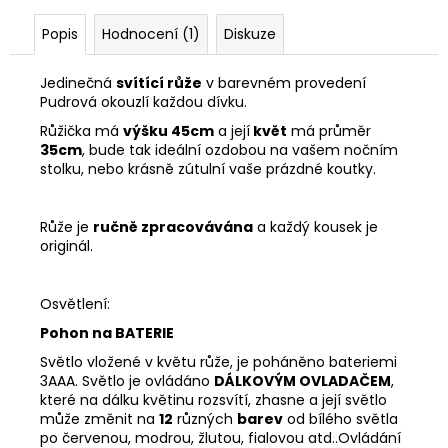
Popis
Hodnocení (1)
Diskuze
Jedinečná
svítící růže
v barevném provedení
Pudrová okouzlí každou dívku.
Růžička má
výšku 45cm
a její
květ
má průměr
35cm
, bude tak ideální ozdobou na vašem nočním
stolku, nebo krásně zútulní vaše prázdné koutky.
Růže je
ručně zpracovávána
a každý kousek je
originál.
Osvětlení:
Pohon na BATERIE
Světlo vložené v květu růže, je poháněno bateriemi
3AAA. Světlo je ovládáno
DÁLKOVÝM OVLADAČEM
,
které na dálku květinu rozsvítí, zhasne a její světlo
může změnit na
12
různých
barev
od bílého světla
po červenou, modrou, žlutou, fialovou atd..Ovládání