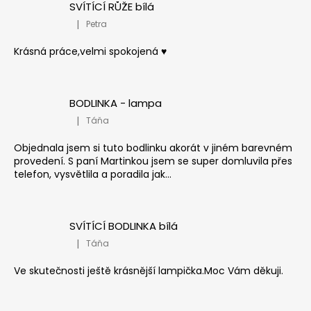
SVÍTÍCÍ RŮŽE bílá
|
Petra
Hodnocení produktu je 5 z 5 hvězdiček.
Krásná práce,velmi spokojená ♥️
BODLINKA - lampa
|
Táňa
Hodnocení produktu je 5 z 5 hvězdiček.
Objednala jsem si tuto bodlinku akorát v jiném barevném
provedení. S paní Martinkou jsem se super domluvila přes
telefon, vysvětlila a poradila jak...
SVÍTÍCÍ BODLINKA bílá
|
Táňa
Hodnocení produktu je 5 z 5 hvězdiček.
Ve skutečnosti ještě krásnější lampička.Moc Vám děkuji.