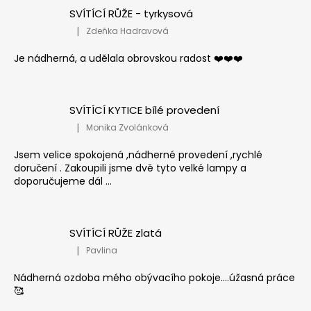
SVÍTÍCÍ RŮŽE - tyrkysová
|
Zdeňka Hadravová
Hodnocení produktu je 5 z 5 hvězdiček.
Je nádherná, a udělala obrovskou radost ❤️❤️❤️
SVÍTÍCÍ KYTICE bílé provedení
|
Monika Zvolánková
Hodnocení produktu je 5 z 5 hvězdiček.
Jsem velice spokojená ,nádherné provedení ,rychlé
doručení . Zakoupili jsme dvě tyto velké lampy a
doporučujeme dál ...
SVÍTÍCÍ RŮŽE zlatá
|
Pavlina
Hodnocení produktu je 5 z 5 hvězdiček.
Nádherná ozdoba mého obývacího pokoje....úžasná práce
🥰