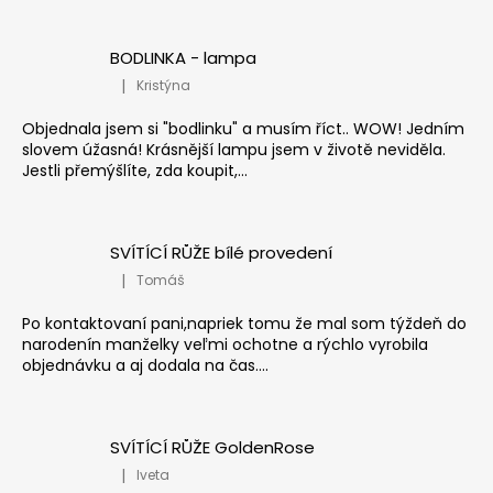
BODLINKA - lampa
|
Kristýna
Hodnocení produktu je 5 z 5 hvězdiček.
Objednala jsem si "bodlinku" a musím říct.. WOW! Jedním
slovem úžasná! Krásnější lampu jsem v životě neviděla.
Jestli přemýšlíte, zda koupit,...
SVÍTÍCÍ RŮŽE bílé provedení
|
Tomáš
Hodnocení produktu je 5 z 5 hvězdiček.
Po kontaktovaní pani,napriek tomu že mal som týždeň do
narodenín manželky veľmi ochotne a rýchlo vyrobila
objednávku a aj dodala na čas....
SVÍTÍCÍ RŮŽE GoldenRose
|
Iveta
Hodnocení produktu je 5 z 5 hvězdiček.