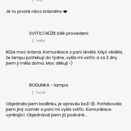
Hodnocení produktu je 5 z 5 hvězdiček.
Jé to prostě něco krásného ❤️
SVÍTÍCÍ RŮŽE bílé provedení
|
Iveta
Hodnocení produktu je 5 z 5 hvězdiček.
Růže moc krásná. Komunikace s paní skvělá. Když věděla,
že lampu potřebují do týdne, vyšla mi vstříc a za 3 dny
jsem ji měla doma. Moc děkuji:-)
BODLINKA - lampa
|
Lucie
Hodnocení produktu je 5 z 5 hvězdiček.
Objednala jsem bodlinku, je opravdu boží 😍. Potřebovala
jsem jiný rozměr a paní mi vyšla vstříc. Komunikace
vynikající. Objednával jsem již podruhé...