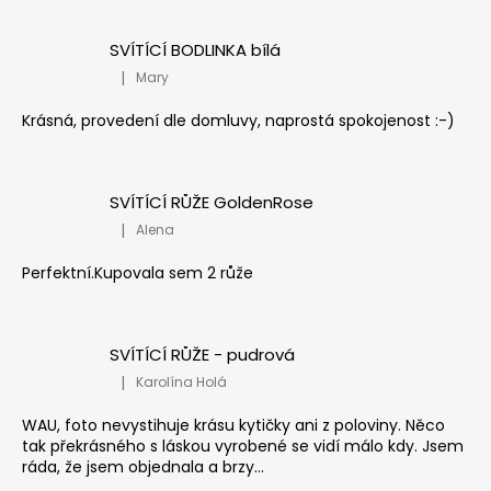
SVÍTÍCÍ BODLINKA bílá
|
Mary
Hodnocení produktu je 5 z 5 hvězdiček.
Krásná, provedení dle domluvy, naprostá spokojenost :-)
SVÍTÍCÍ RŮŽE GoldenRose
|
Alena
Hodnocení produktu je 5 z 5 hvězdiček.
Perfektní.Kupovala sem 2 růže
SVÍTÍCÍ RŮŽE - pudrová
|
Karolína Holá
Hodnocení produktu je 5 z 5 hvězdiček.
WAU, foto nevystihuje krásu kytičky ani z poloviny. Něco
tak překrásného s láskou vyrobené se vidí málo kdy. Jsem
ráda, že jsem objednala a brzy...