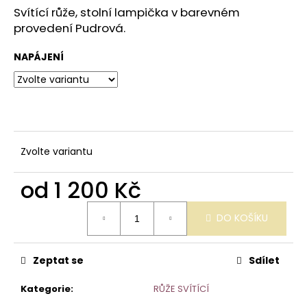
č
z
Svítící růže, stolní lampička v barevném
u
5
provedení Pudrová.
j
hvězdiček.
e
NAPÁJENÍ
m
e
SVÍTÍCÍ
RŮŽE
BÍLÁ
Zvolte variantu
1
200
od
1 200 Kč
Kč
Měrná
DO KOŠÍKU
cena:
Zeptat se
Sdílet
Kategorie
:
RŮŽE SVÍTÍCÍ