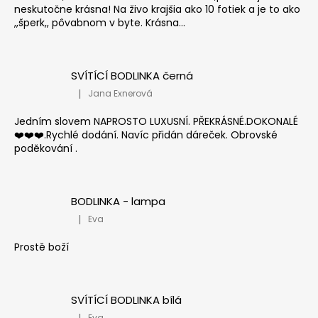
neskutočne krásna! Na živo krajšia ako 10 fotiek a je to ako
,,šperk,, pôvabnom v byte. Krásna...
SVÍTÍCÍ BODLINKA černá
|
Jana Exnerová
Hodnocení produktu je 5 z 5 hvězdiček.
Jedním slovem NAPROSTO LUXUSNÍ. PŘEKRÁSNÉ.DOKONALÉ
❤️❤️❤️.Rychlé dodání. Navíc přidán dáreček. Obrovské
poděkování .
BODLINKA - lampa
|
Eva
Hodnocení produktu je 5 z 5 hvězdiček.
Prostě boží
SVÍTÍCÍ BODLINKA bílá
|
Eva