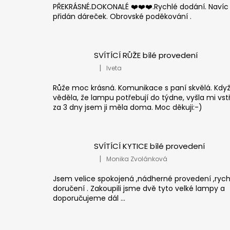
PŘEKRÁSNÉ.DOKONALÉ ❤️❤️❤️.Rychlé dodání. Navíc
přidán dáreček. Obrovské poděkování .
SVÍTÍCÍ RŮŽE bílé provedení
|
Iveta
Hodnocení produktu je 5 z 5 hvězdiček
Růže moc krásná. Komunikace s paní skvělá. Kdy
věděla, že lampu potřebují do týdne, vyšla mi vst
za 3 dny jsem ji měla doma. Moc děkuji:-)
SVÍTÍCÍ KYTICE bílé provedení
|
Monika Zvolánková
Hodnocení produktu je 5 z 5 hvězdiček
Jsem velice spokojená ,nádherné provedení ,rych
doručení . Zakoupili jsme dvě tyto velké lampy a
doporučujeme dál ...