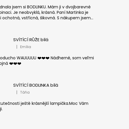
dnala jsem si BODLINKU. Mám ji v dvojbarevné
inaci. Je neobvyklá, krásná. Paní Martinka je
i ochotná, vstřícná, šikovná. S nákupem jsem...
SVÍTÍCÍ RŮŽE bílá
|
Emília
Hodnocení produktu je 5 z 5 hvězdiček.
oducho WAUUUUU ❤️❤️❤️ Nádherné, som veľmi
ojná ❤️❤️❤️
SVÍTÍCÍ BODLINKA bílá
|
Táňa
Hodnocení produktu je 5 z 5 hvězdiček.
kutečnosti ještě krásnější lampička.Moc Vám
i.