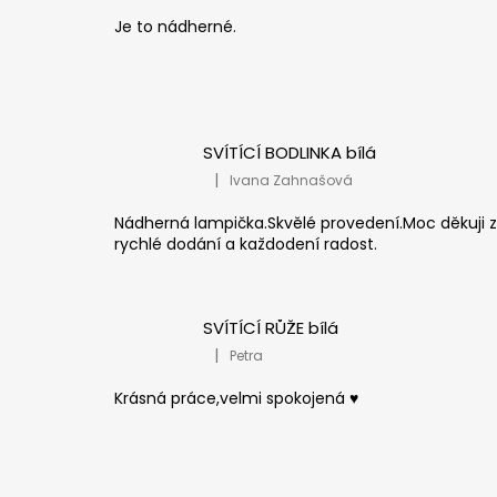
í
Je to nádherné.
SVÍTÍCÍ BODLINKA bílá
|
Ivana Zahnašová
Hodnocení produktu je 5 z 5 hvězdiček
Nádherná lampička.Skvělé provedení.Moc děkuji 
rychlé dodání a každodení radost.
SVÍTÍCÍ RŮŽE bílá
|
Petra
Hodnocení produktu je 5 z 5 hvězdiček
Krásná práce,velmi spokojená ♥️