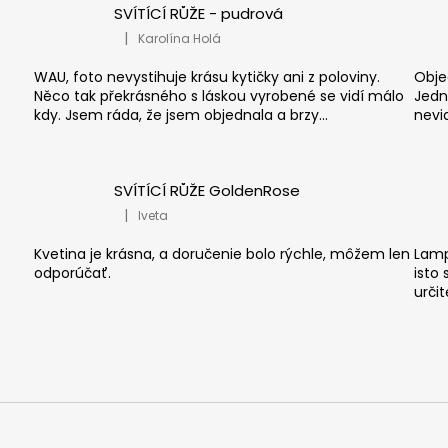
SVÍTÍCÍ RŮŽE - pudrová
|
Karolína Holá
.
Hodnocení produktu je 5 z 5 hvězdiček.
WAU, foto nevystihuje krásu kytičky ani z poloviny.
Obje
Něco tak překrásného s láskou vyrobené se vidí málo
Jedn
kdy. Jsem ráda, že jsem objednala a brzy...
nevid
SVÍTÍCÍ RŮŽE GoldenRose
|
Iveta
.
Hodnocení produktu je 5 z 5 hvězdiček.
Kvetina je krásna, a doručenie bolo rýchle, môžem len
Lamp
odporúčať.
isto
určit