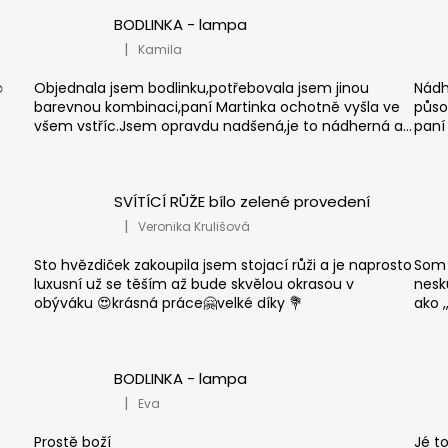
BODLINKA - lampa
|
Kamila
.
Hodnocení produktu je 5 z 5 hvězdiček.
️
Objednala jsem bodlinku,potřebovala jsem jinou
Nádh
barevnou kombinaci,paní Martinka ochotně vyšla ve
půso
všem vstříc.Jsem opravdu nadšená,je to nádherná a...
paní 
SVÍTÍCÍ RŮŽE bílo zelené provedení
|
Veronika Krulišová
.
Hodnocení produktu je 5 z 5 hvězdiček.
Sto hvězdiček zakoupila jsem stojací růži a je naprosto
Som 
luxusní už se těším až bude skvělou okrasou v
nesku
obýváku 😍krásná práce🤗velké díky 💐
ako ,
BODLINKA - lampa
|
Eva
.
Hodnocení produktu je 5 z 5 hvězdiček.
Prostě boží
Jé t