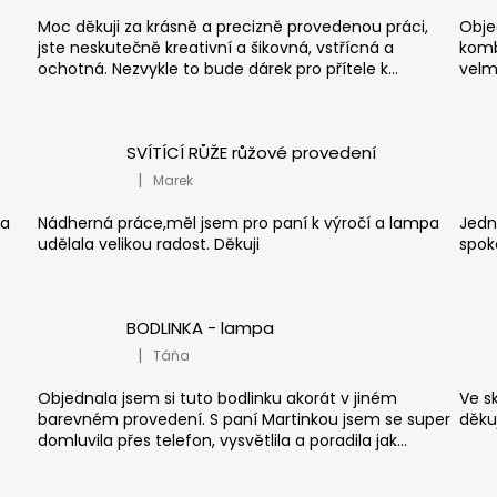
Moc děkuji za krásně a precizně provedenou práci,
Obje
jste neskutečně kreativní a šikovná, vstřícná a
komb
ochotná. Nezvykle to bude dárek pro přítele k...
velm
SVÍTÍCÍ RŮŽE růžové provedení
|
Marek
.
Hodnocení produktu je 5 z 5 hvězdiček.
za
Nádherná práce,měl jsem pro paní k výročí a lampa
Jedn
udělala velikou radost. Děkuji
spok
BODLINKA - lampa
|
Táňa
.
Hodnocení produktu je 5 z 5 hvězdiček.
Objednala jsem si tuto bodlinku akorát v jiném
Ve s
barevném provedení. S paní Martinkou jsem se super
děkuj
domluvila přes telefon, vysvětlila a poradila jak...