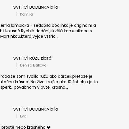
SVÍTÍCÍ BODLINKA bílá
|
Kamila
Hodnocení produktu je 5 z 5 hvězdiček.
erná lampička - šedobílá bodlinka,je originální a
bí luxusně.Rychlé dodání,skvělá komunikace s
Martinkou,která vyjde vstříc...
SVÍTÍCÍ RŮŽE zlatá
|
Denisa Ballová
Hodnocení produktu je 5 z 5 hvězdiček.
rada,že som zvolila ružu ako darček,pretože je
točne krásna! Na živo krajšia ako 10 fotiek a je to
,šperk,, pôvabnom v byte. Krásna...
SVÍTÍCÍ BODLINKA bílá
|
Eva
Hodnocení produktu je 5 z 5 hvězdiček.
o prostě něco krásného ❤️