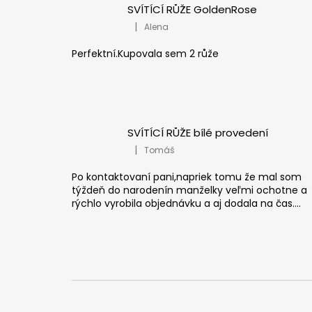
SVÍTÍCÍ RŮŽE GoldenRose
|
Alena
Hodnocení produktu je 5 z 5 hvězdiček
Perfektní.Kupovala sem 2 růže
SVÍTÍCÍ RŮŽE bílé provedení
|
Tomáš
Hodnocení produktu je 5 z 5 hvězdiček
Po kontaktovaní pani,napriek tomu že mal som
týždeň do narodenín manželky veľmi ochotne a
rýchlo vyrobila objednávku a aj dodala na čas....