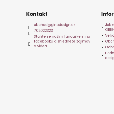
Kontakt
Info
obchod
@
ginadesign.cz
Jak 
ORIG
702022323
Velk
Staňte se naším fanouškem na
facebooku a shlédněte zajímav
Obch
á videa.
Ochr
Hodn
desi