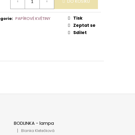
PA
DO KOŠÍKU
:
Tisk
gorie
:
PAPÍROVÉ KVĚTINY
Zeptat se
Sdílet
BODLINKA - lampa
|
Blanka Kletečková
Hodnocení produktu je 5 z 5 hvězdiček.