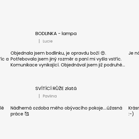
BODLINKA - lampa
|
Lucie
.
Hodnocení produktu je 5 z 5 hvězdiček.
ž
Objednala jsem bodlinku, je opravdu boží 😍.
Je n
říc a
Potřebovala jsem jiný rozměr a paní mi vyšla vstříc.
Komunikace vynikající. Objednával jsem již podruhé...
SVÍTÍCÍ RŮŽE zlatá
|
Pavlina
.
Hodnocení produktu je 5 z 5 hvězdiček.
lé
Nádherná ozdoba mého obývacího pokoje....úžasná
Krás
práce 🥰
:-)