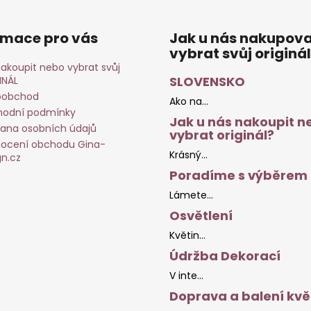
rmace pro vás
Jak u nás nakupova
vybrat svůj originál
nakoupit nebo vybrat svůj
SLOVENSKO
INÁL
oobchod
Ako na...
odní podmínky
Jak u nás nakoupit ne
ana osobních údajů
vybrat originál?
ocení obchodu Gina-
Krásný...
gn.cz
Poradíme s výběrem
Lámete...
Osvětlení
Květin...
Údržba Dekorací
V inte...
Doprava a balení kvě