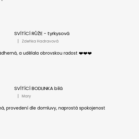
SVÍTÍCÍ RŮŽE - tyrkysová
|
Zdeňka Hadravová
Hodnocení produktu je 5 z 5 hvězdiček.
ádherná, a udělala obrovskou radost ❤️❤️❤️
SVÍTÍCÍ BODLINKA bílá
|
Mary
Hodnocení produktu je 5 z 5 hvězdiček.
ná, provedení dle domluvy, naprostá spokojenost