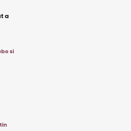
t a
bo si
tin