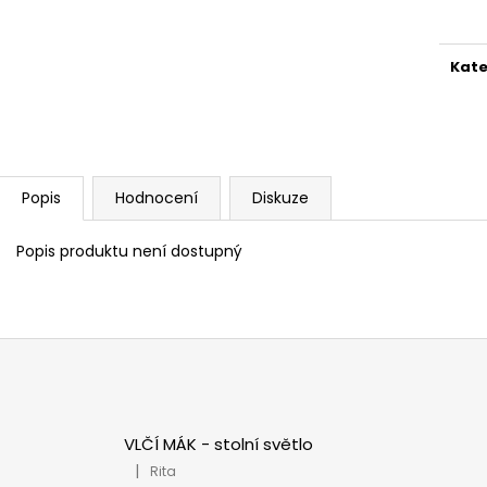
PIVOŇKA - RŮŽOVÁ
BODLINKA - LAM
cena
1 300 Kč
1 800 Kč
Kate
Popis
Hodnocení
Diskuze
Popis produktu není dostupný
VLČÍ MÁK - stolní světlo
|
Rita
.
Hodnocení produktu je 5 z 5 hvězdiček.