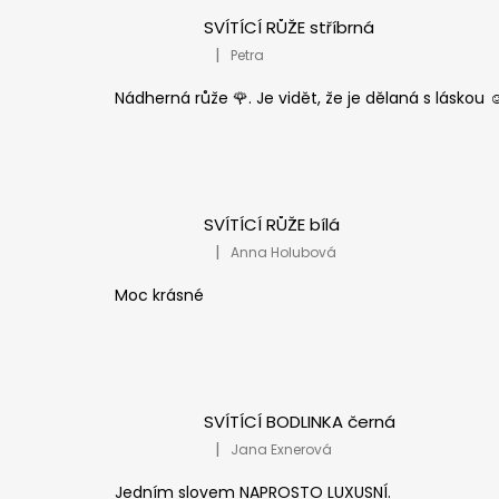
SVÍTÍCÍ RŮŽE stříbrná
|
Petra
Hodnocení produktu je 5 z 5 hvězdiček
Nádherná růže 🌹. Je vidět, že je dělaná s láskou ☺
SVÍTÍCÍ RŮŽE bílá
|
Anna Holubová
Hodnocení produktu je 5 z 5 hvězdiček
Moc krásné
SVÍTÍCÍ BODLINKA černá
|
Jana Exnerová
Hodnocení produktu je 5 z 5 hvězdiček
Jedním slovem NAPROSTO LUXUSNÍ.