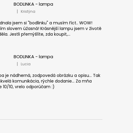
BODLINKA - lampa
|
Kristýna
Hodnocení produktu je 5 z 5 hvězdiček.
dnala jsem si "bodlinku" a musím říct.. WOW!
ím slovem úžasná! Krásnější lampu jsem v životě
ěla. Jestli přemýšlíte, zda koupit,...
BODLINKA - lampa
|
Lucia
Hodnocení produktu je 5 z 5 hvězdiček.
a je nádherná, zodpovedá obrázku a opisu... Tak
 skvelá komunikácia, rýchle dodanie... Za mňa
e 10/10, vrelo odporúčam :)