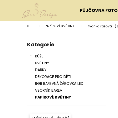
K
Přejít
na
o
PŮJČOVNA FOTO
obsah
Zpět
Zpět
š
do
do
í
Domů
PAPÍROVÉ KVĚTINY
Pivoňka růžová -(
k
obchodu
obchodu
P
o
Kategorie
Přeskočit
s
kategorie
t
RŮŽE
r
KVĚTINY
a
DÁRKY
n
DEKORACE PRO DĚTI
n
RGB BAREVNÁ ŽÁROVKA LED
í
VZORNÍK BAREV
p
PAPÍROVÉ KVĚTINY
a
n
e