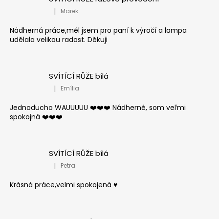
|
Marek
Hodnocení produktu je 5 z 5 hvězdiček.
Nádherná práce,měl jsem pro paní k výročí a lampa
udělala velikou radost. Děkuji
SVÍTÍCÍ RŮŽE bílá
|
Emília
Hodnocení produktu je 5 z 5 hvězdiček.
Jednoducho WAUUUUU ❤️❤️❤️ Nádherné, som veľmi
spokojná ❤️❤️❤️
SVÍTÍCÍ RŮŽE bílá
|
Petra
Hodnocení produktu je 5 z 5 hvězdiček.
Krásná práce,velmi spokojená ♥️