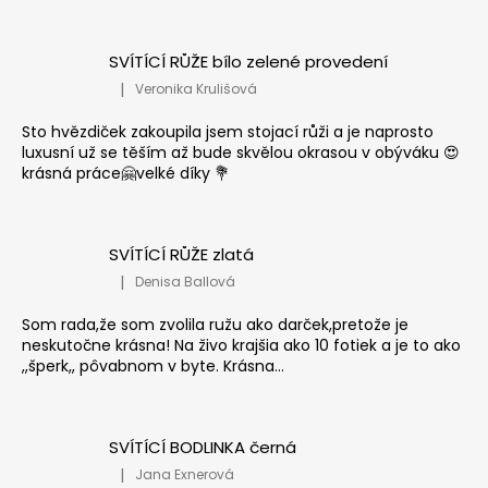
SVÍTÍCÍ RŮŽE bílo zelené provedení
|
Veronika Krulišová
Hodnocení produktu je 5 z 5 hvězdiček.
Sto hvězdiček zakoupila jsem stojací růži a je naprosto
luxusní už se těším až bude skvělou okrasou v obýváku 😍
krásná práce🤗velké díky 💐
SVÍTÍCÍ RŮŽE zlatá
|
Denisa Ballová
Hodnocení produktu je 5 z 5 hvězdiček.
Som rada,že som zvolila ružu ako darček,pretože je
neskutočne krásna! Na živo krajšia ako 10 fotiek a je to ako
,,šperk,, pôvabnom v byte. Krásna...
SVÍTÍCÍ BODLINKA černá
|
Jana Exnerová
Hodnocení produktu je 5 z 5 hvězdiček.