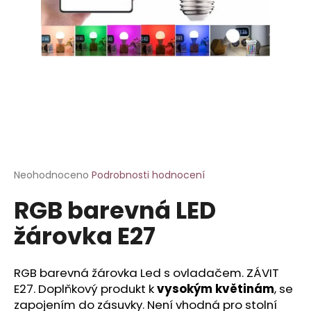
a
j
í
t
?
HLEDAT
Průměrné
Neohodnoceno
Podrobnosti hodnocení
hodnocení
RGB barevná LED
produktu
je
D
žárovka E27
0,0
o
z
p
5
o
hvězdiček.
RGB barevná žárovka Led s ovladačem. ZÁVIT
r
E27. Doplňkový produkt k
vysokým květinám
, se
u
zapojením do zásuvky. Není vhodná pro stolní