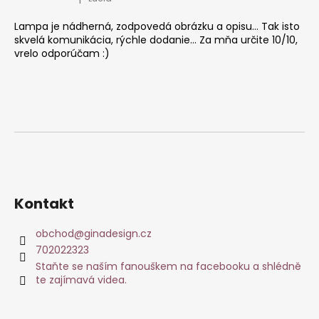
Hodnocení produktu je 5 z 5 hvězdiček.
Lampa je nádherná, zodpovedá obrázku a opisu... Tak isto
skvelá komunikácia, rýchle dodanie... Za mňa určite 10/10,
vrelo odporúčam :)
Kontakt
obchod
@
ginadesign.cz
702022323
Staňte se naším fanouškem na facebooku a shlédně
te zajímavá videa.