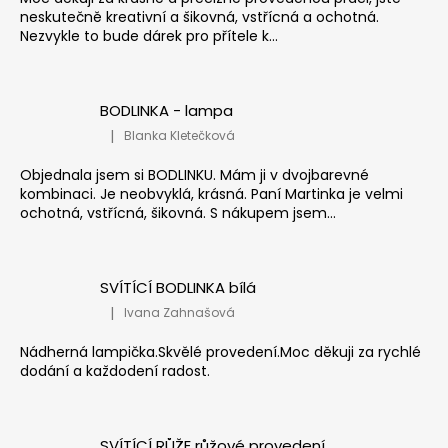
neskutečně kreativní a šikovná, vstřícná a ochotná.
Nezvykle to bude dárek pro přítele k...
BODLINKA - lampa
|
Blanka Kletečková
Hodnocení produktu je 5 z 5 hvězdiček.
Objednala jsem si BODLINKU. Mám ji v dvojbarevné
kombinaci. Je neobvyklá, krásná. Paní Martinka je velmi
ochotná, vstřícná, šikovná. S nákupem jsem...
SVÍTÍCÍ BODLINKA bílá
|
Ivana Zahnašová
Hodnocení produktu je 5 z 5 hvězdiček.
Nádherná lampička.Skvělé provedení.Moc děkuji za rychlé
dodání a každodení radost.
SVÍTÍCÍ RŮŽE růžové provedení