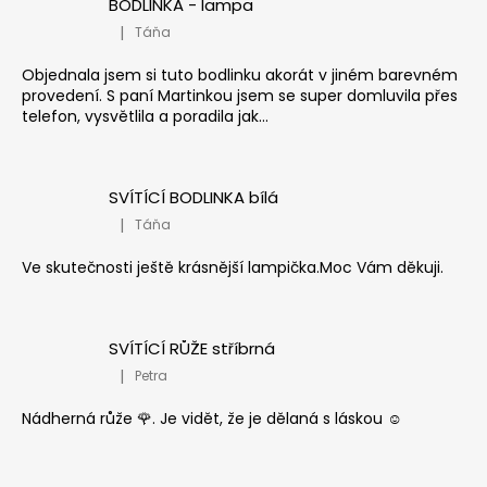
BODLINKA - lampa
|
Táňa
Hodnocení produktu je 5 z 5 hvězdiček.
Objednala jsem si tuto bodlinku akorát v jiném barevném
provedení. S paní Martinkou jsem se super domluvila přes
telefon, vysvětlila a poradila jak...
SVÍTÍCÍ BODLINKA bílá
|
Táňa
Hodnocení produktu je 5 z 5 hvězdiček.
Ve skutečnosti ještě krásnější lampička.Moc Vám děkuji.
SVÍTÍCÍ RŮŽE stříbrná
|
Petra
Hodnocení produktu je 5 z 5 hvězdiček.
Nádherná růže 🌹. Je vidět, že je dělaná s láskou ☺️