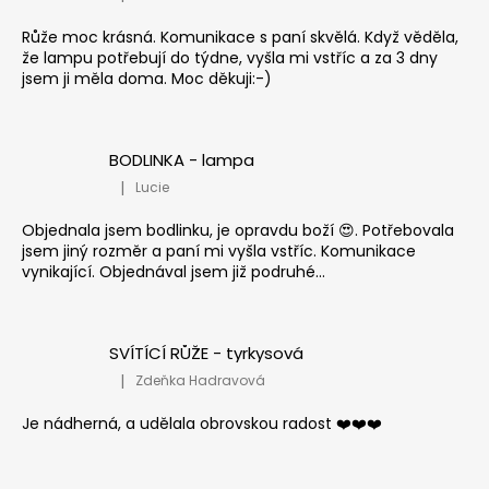
Hodnocení produktu je 5 z 5 hvězdiček.
Růže moc krásná. Komunikace s paní skvělá. Když věděla,
že lampu potřebují do týdne, vyšla mi vstříc a za 3 dny
jsem ji měla doma. Moc děkuji:-)
BODLINKA - lampa
|
Lucie
Hodnocení produktu je 5 z 5 hvězdiček.
Objednala jsem bodlinku, je opravdu boží 😍. Potřebovala
jsem jiný rozměr a paní mi vyšla vstříc. Komunikace
vynikající. Objednával jsem již podruhé...
SVÍTÍCÍ RŮŽE - tyrkysová
|
Zdeňka Hadravová
Hodnocení produktu je 5 z 5 hvězdiček.
Je nádherná, a udělala obrovskou radost ❤️❤️❤️