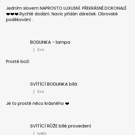
Jedním slovem NAPROSTO LUXUSNÍ. PŘEKRÁSNÉ.DOKONALÉ
❤️❤️❤️.Rychlé dodání. Navíc přidán dáreček. Obrovské
poděkování .
BODLINKA - lampa
|
Eva
Hodnocení produktu je 5 z 5 hvězdiček.
Prostě boží
SVÍTÍCÍ BODLINKA bílá
|
Eva
Hodnocení produktu je 5 z 5 hvězdiček.
Jé to prostě něco krásného ❤️
SVÍTÍCÍ RŮŽE bílé provedení
|
Iveta