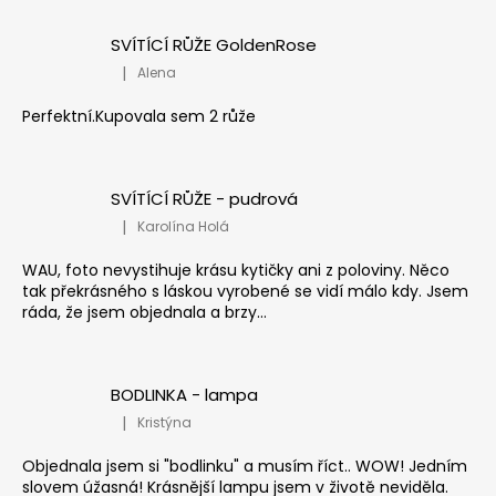
SVÍTÍCÍ RŮŽE GoldenRose
|
Alena
Hodnocení produktu je 5 z 5 hvězdiček.
Perfektní.Kupovala sem 2 růže
SVÍTÍCÍ RŮŽE - pudrová
|
Karolína Holá
Hodnocení produktu je 5 z 5 hvězdiček.
WAU, foto nevystihuje krásu kytičky ani z poloviny. Něco
tak překrásného s láskou vyrobené se vidí málo kdy. Jsem
ráda, že jsem objednala a brzy...
BODLINKA - lampa
|
Kristýna
Hodnocení produktu je 5 z 5 hvězdiček.
Objednala jsem si "bodlinku" a musím říct.. WOW! Jedním
slovem úžasná! Krásnější lampu jsem v životě neviděla.