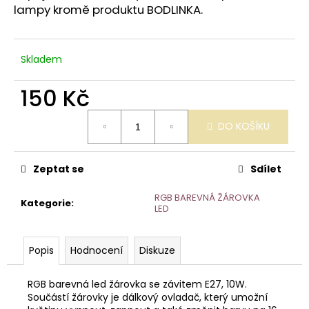
č
lampy kromě produktu BODLINKA.
u
j
e
Skladem
m
e
150 Kč
Měrná
PIVOŇKA
DO KOŠÍKU
cena:
-
RŮŽOVÁ
1
Zeptat se
Sdílet
300
Kč
RGB BAREVNÁ ŽÁROVKA
Kategorie
:
LED
Popis
Hodnocení
Diskuze
RGB barevná led žárovka se závitem E27, 10W.
Součástí žárovky je dálkový ovladač, který umožní