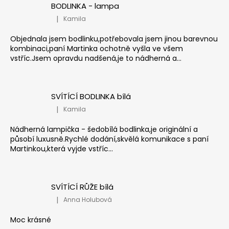
BODLINKA - lampa
|
Kamila
Hodnocení produktu je 5 z 5 hvězdiček.
Objednala jsem bodlinku,potřebovala jsem jinou barevnou
kombinaci,paní Martinka ochotně vyšla ve všem
vstříc.Jsem opravdu nadšená,je to nádherná a...
SVÍTÍCÍ BODLINKA bílá
|
Kamila
Hodnocení produktu je 5 z 5 hvězdiček.
Nádherná lampička - šedobílá bodlinka,je originální a
působí luxusně.Rychlé dodání,skvělá komunikace s paní
Martinkou,která vyjde vstříc...
SVÍTÍCÍ RŮŽE bílá
|
Anna Holubová
Hodnocení produktu je 5 z 5 hvězdiček.
Moc krásné