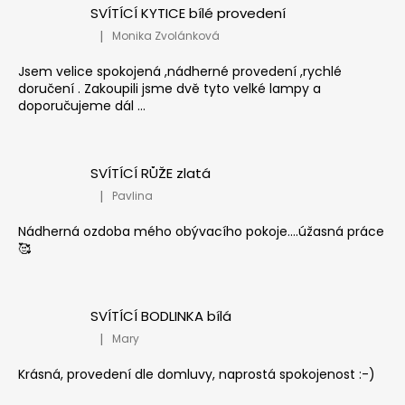
SVÍTÍCÍ KYTICE bílé provedení
|
Monika Zvolánková
Hodnocení produktu je 5 z 5 hvězdiček.
Jsem velice spokojená ,nádherné provedení ,rychlé
doručení . Zakoupili jsme dvě tyto velké lampy a
doporučujeme dál ...
SVÍTÍCÍ RŮŽE zlatá
|
Pavlina
Hodnocení produktu je 5 z 5 hvězdiček.
Nádherná ozdoba mého obývacího pokoje....úžasná práce
🥰
SVÍTÍCÍ BODLINKA bílá
|
Mary
Hodnocení produktu je 5 z 5 hvězdiček.
Krásná, provedení dle domluvy, naprostá spokojenost :-)