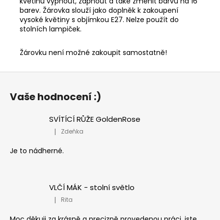
květinu vypnout, zapnout a také změnit barvu na 16
barev. Žárovka slouží jako doplněk k zakoupení
vysoké květiny s objímkou E27. Nelze použít do
stolních lampiček.
Žárovku není možné zakoupit samostatně!
Z
á
Vaše hodnocení :)
p
a
SVÍTÍCÍ RŮŽE GoldenRose
t
|
Zdeňka
Hodnocení produktu je 5 z 5 hvězdiček.
í
Je to nádherné.
VLČÍ MÁK - stolní světlo
|
Rita
Hodnocení produktu je 5 z 5 hvězdiček.
Moc děkuji za krásně a precizně provedenou práci, jste