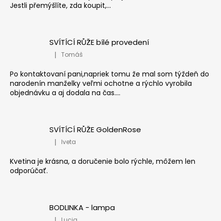
Jestli přemýšlíte, zda koupit,...
SVÍTÍCÍ RŮŽE bílé provedení
|
Tomáš
Hodnocení produktu je 5 z 5 hvězdiček.
Po kontaktovaní pani,napriek tomu že mal som týždeň do
narodenín manželky veľmi ochotne a rýchlo vyrobila
objednávku a aj dodala na čas....
SVÍTÍCÍ RŮŽE GoldenRose
|
Iveta
Hodnocení produktu je 5 z 5 hvězdiček.
Kvetina je krásna, a doručenie bolo rýchle, môžem len
odporúčať.
BODLINKA - lampa
|
Lucia