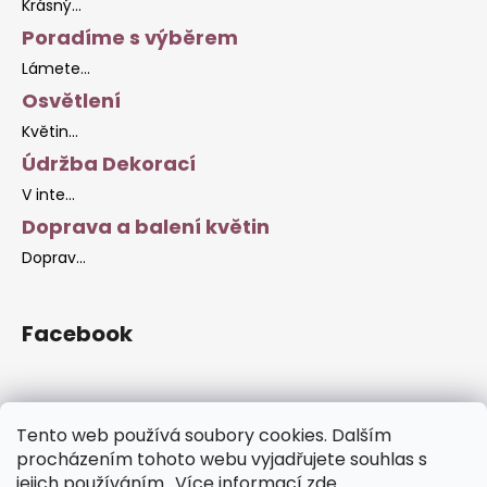
Krásný...
Poradíme s výběrem
Lámete...
Osvětlení
Květin...
Údržba Dekorací
V inte...
Doprava a balení květin
Doprav...
Facebook
Tento web používá soubory cookies. Dalším
Facebook Stránky
procházením tohoto webu vyjadřujete souhlas s
jejich používáním.. Více informací
zde
.