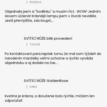
|
Kristýna
Hodnocení produktu je 5 z 5 hvězdiček.
Objednala jsem si "bodlinku" a musím říct.. WOW! Jedním
slovem úžasná! Krásnější lampu jsem v životě neviděla.
Jestli přemýšlíte, zda koupit,...
SVÍTÍCÍ RŮŽE bílé provedení
|
Tomáš
Hodnocení produktu je 5 z 5 hvězdiček.
Po kontaktovaní pani,napriek tomu že mal som týždeň do
narodenín manželky veľmi ochotne a rýchlo vyrobila
objednávku a aj dodala na čas....
SVÍTÍCÍ RŮŽE GoldenRose
|
Iveta
Hodnocení produktu je 5 z 5 hvězdiček.
Kvetina je krásna, a doručenie bolo rýchle, môžem len
odporúčať.