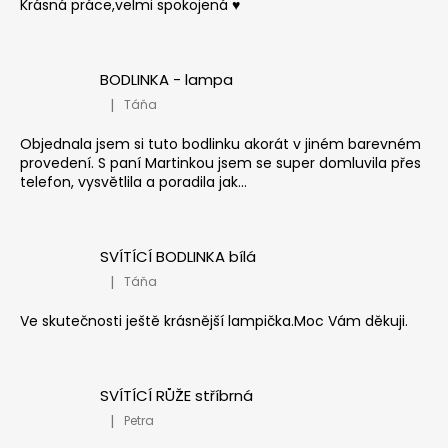
Krásná práce,velmi spokojená ♥️
BODLINKA - lampa
|
Táňa
Hodnocení produktu je 5 z 5 hvězdiček.
Objednala jsem si tuto bodlinku akorát v jiném barevném
provedení. S paní Martinkou jsem se super domluvila přes
telefon, vysvětlila a poradila jak...
SVÍTÍCÍ BODLINKA bílá
|
Táňa
Hodnocení produktu je 5 z 5 hvězdiček.
Ve skutečnosti ještě krásnější lampička.Moc Vám děkuji.
SVÍTÍCÍ RŮŽE stříbrná
|
Petra
Hodnocení produktu je 5 z 5 hvězdiček.