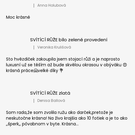
|
Anna Holubová
Hodnocení produktu je 5 z 5 hvězdiček.
Moc krásné
SVÍTÍCÍ RŮŽE bílo zelené provedení
|
Veronika Krulišová
Hodnocení produktu je 5 z 5 hvězdiček.
Sto hvězdiček zakoupila jsem stojací růži a je naprosto
luxusní už se těším až bude skvělou okrasou v obýváku 😍
krásná práce🤗velké díky 💐
SVÍTÍCÍ RŮŽE zlatá
|
Denisa Ballová
Hodnocení produktu je 5 z 5 hvězdiček.
Som rada,že som zvolila ružu ako darček,pretože je
neskutočne krásna! Na živo krajšia ako 10 fotiek a je to ako
,,šperk,, pôvabnom v byte. Krásna...