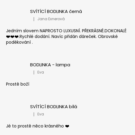
SVÍTÍCÍ BODLINKA černá
|
Jana Exnerová
Hodnocení produktu je 5 z 5 hvězdiček.
Jedním slovem NAPROSTO LUXUSNÍ. PŘEKRÁSNÉ.DOKONALÉ
❤️❤️❤️.Rychlé dodání. Navíc přidán dáreček. Obrovské
poděkování .
BODLINKA - lampa
|
Eva
Hodnocení produktu je 5 z 5 hvězdiček.
Prostě boží
SVÍTÍCÍ BODLINKA bílá
|
Eva
Hodnocení produktu je 5 z 5 hvězdiček.
Jé to prostě něco krásného ❤️