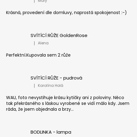
|
Mary
Hodnocení produktu je 5 z 5 hvězdiček.
Krásná, provedení dle domluvy, naprostá spokojenost :-)
SVÍTÍCÍ RŮŽE GoldenRose
|
Alena
Hodnocení produktu je 5 z 5 hvězdiček.
Perfektní.Kupovala sem 2 růže
SVÍTÍCÍ RŮŽE - pudrová
|
Karolína Holá
Hodnocení produktu je 5 z 5 hvězdiček.
WAU, foto nevystihuje krásu kytičky ani z poloviny. Něco
tak překrásného s láskou vyrobené se vidí málo kdy. Jsem
ráda, že jsem objednala a brzy...
BODLINKA - lampa