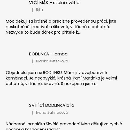
VLČÍ MÁK - stolní světlo
|
Rita
Hodnocení produktu je 5 z 5 hvězdiček.
Moc děkuji za krásně a precizně provedenou práci, jste
neskutečně kreativní a šikovná, vstřícná a ochotná.
Nezvykle to bude dárek pro přítele k...
BODLINKA - lampa
|
Blanka Kletečková
Hodnocení produktu je 5 z 5 hvězdiček.
Objednala jsem si BODLINKU. Mám ji v dvojbarevné
kombinaci. Je neobvyklá, krásná. Paní Martinka je velmi
ochotná, vstřícná, šikovná. S nákupem jsem...
SVÍTÍCÍ BODLINKA bílá
|
Ivana Zahnašová
Hodnocení produktu je 5 z 5 hvězdiček.
Nádherná lampička.Skvělé provedení.Moc děkuji za rychlé
dodání a každodení radost.