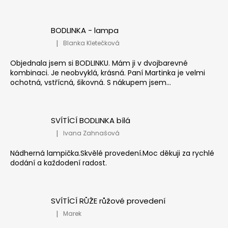
BODLINKA - lampa
|
Blanka Kletečková
Hodnocení produktu je 5 z 5 hvězdiček.
Objednala jsem si BODLINKU. Mám ji v dvojbarevné
kombinaci. Je neobvyklá, krásná. Paní Martinka je velmi
ochotná, vstřícná, šikovná. S nákupem jsem...
SVÍTÍCÍ BODLINKA bílá
|
Ivana Zahnašová
Hodnocení produktu je 5 z 5 hvězdiček.
Nádherná lampička.Skvělé provedení.Moc děkuji za rychlé
dodání a každodení radost.
SVÍTÍCÍ RŮŽE růžové provedení
|
Marek
Hodnocení produktu je 5 z 5 hvězdiček.