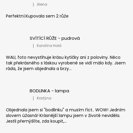
|
Alena
Hodnocení produktu je 5 z 5 hvězdiček.
Perfektní.Kupovala sem 2 růže
SVÍTÍCÍ RŮŽE - pudrová
|
Karolína Holá
Hodnocení produktu je 5 z 5 hvězdiček.
WAU, foto nevystihuje krásu kytičky ani z poloviny. Něco
tak překrásného s láskou vyrobené se vidí málo kdy. Jsem
ráda, že jsem objednala a brzy...
BODLINKA - lampa
|
Kristýna
Hodnocení produktu je 5 z 5 hvězdiček.
Objednala jsem si "bodlinku" a musím říct.. WOW! Jedním
slovem úžasná! Krásnější lampu jsem v životě neviděla.
Jestli přemýšlíte, zda koupit,...