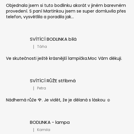
Objednala jsem si tuto bodlinku akorát v jiném barevném
provedení. S paní Martinkou jsem se super domluvila přes
telefon, vysvětlila a poradila jak...
SVÍTÍCÍ BODLINKA bílá
|
Táňa
Hodnocení produktu je 5 z 5 hvězdiček.
Ve skutečnosti ještě krásnější lampička.Moc Vám děkuji.
SVÍTÍCÍ RŮŽE stříbrná
|
Petra
Hodnocení produktu je 5 z 5 hvězdiček.
Nádherná růže 🌹. Je vidět, že je dělaná s láskou ☺️
BODLINKA - lampa
|
Kamila
Hodnocení produktu je 5 z 5 hvězdiček.