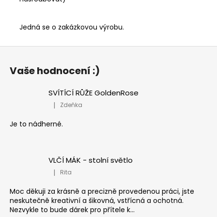
Jedná se o zakázkovou výrobu.
Z
á
Vaše hodnocení :)
p
a
SVÍTÍCÍ RŮŽE GoldenRose
t
|
Zdeňka
Hodnocení produktu je 5 z 5 hvězdiček.
í
Je to nádherné.
VLČÍ MÁK - stolní světlo
|
Rita
Hodnocení produktu je 5 z 5 hvězdiček.
Moc děkuji za krásně a precizně provedenou práci, jste
neskutečně kreativní a šikovná, vstřícná a ochotná.
Nezvykle to bude dárek pro přítele k...