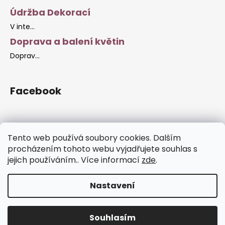
Údržba Dekorací
V inte...
Doprava a balení květin
Doprav...
Facebook
Tento web používá soubory cookies. Dalším
Facebook Stránky
procházením tohoto webu vyjadřujete souhlas s
jejich používáním.. Více informací
zde
.
Nastavení
Vytvořil Shoptet
Copyright 2026
Gina-Design
. Všechna práva vyhrazena.
Souhlasím
Upravit nastavení cookies
!!! Objednávky přijaté do 14. 12 Budou doručeny do Vánoc !!