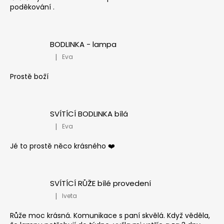
poděkování .
BODLINKA - lampa
|
Eva
Hodnocení produktu je 5 z 5 hvězdiček.
Prostě boží
SVÍTÍCÍ BODLINKA bílá
|
Eva
Hodnocení produktu je 5 z 5 hvězdiček.
Jé to prostě něco krásného ❤️
SVÍTÍCÍ RŮŽE bílé provedení
|
Iveta
Hodnocení produktu je 5 z 5 hvězdiček.
Růže moc krásná. Komunikace s paní skvělá. Když věděla,