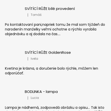
SVÍTÍCÍ RŮŽE bílé provedení
|
Tomáš
Hodnocení produktu je 5 z 5 hvězdiček.
Po kontaktovaní pani,napriek tomu že mal som týždeň do
narodenín manželky veľmi ochotne a rýchlo vyrobila
objednávku a aj dodala na čas....
SVÍTÍCÍ RŮŽE GoldenRose
|
Iveta
Hodnocení produktu je 5 z 5 hvězdiček.
Kvetina je krásna, a doručenie bolo rýchle, môžem len
odporúčať.
BODLINKA - lampa
|
Lucia
Hodnocení produktu je 5 z 5 hvězdiček.
Lampa je nádherná, zodpovedá obrázku a opisu... Tak isto