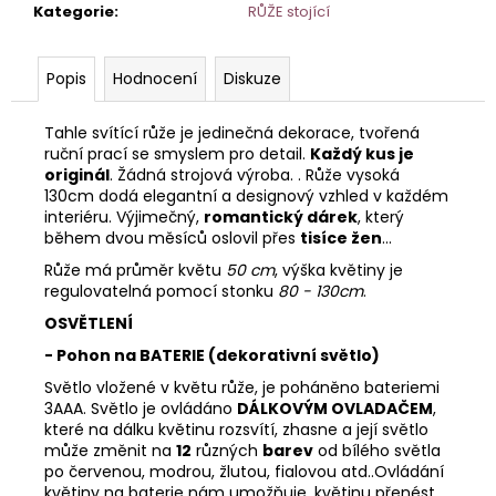
Kategorie
:
RŮŽE stojící
Popis
Hodnocení
Diskuze
Tahle svítící růže je jedinečná dekorace, tvořená
ruční prací se smyslem pro detail.
Každý kus je
originál
. Žádná strojová výroba. . Růže vysoká
130cm dodá elegantní a designový vzhled v každém
interiéru. Výjimečný,
romantický dárek
, který
během dvou měsíců oslovil přes
tisíce žen
...
Růže má průměr květu
50 cm
, výška květiny je
regulovatelná pomocí stonku
80 -
130cm
.
OSVĚTLENÍ
- Pohon na BATERIE (dekorativní světlo)
Světlo vložené v květu růže, je poháněno bateriemi
3AAA. Světlo je ovládáno
DÁLKOVÝM OVLADAČEM
,
které na dálku květinu rozsvítí, zhasne a její světlo
může změnit na
12
různých
barev
od bílého světla
po červenou, modrou, žlutou, fialovou atd..Ovládání
květiny na baterie nám umožňuje, květinu přenést