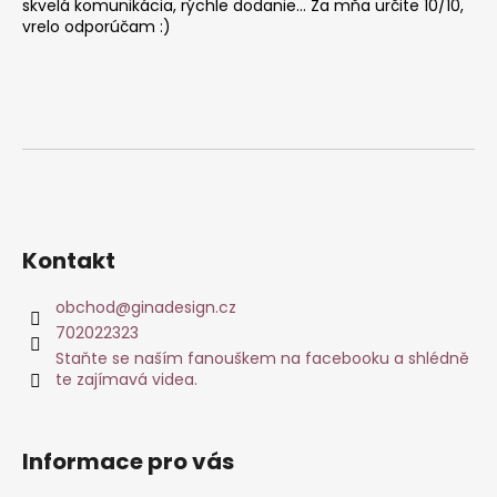
skvelá komunikácia, rýchle dodanie... Za mňa určite 10/10,
vrelo odporúčam :)
Kontakt
obchod
@
ginadesign.cz
702022323
Staňte se naším fanouškem na facebooku a shlédně
te zajímavá videa.
Informace pro vás