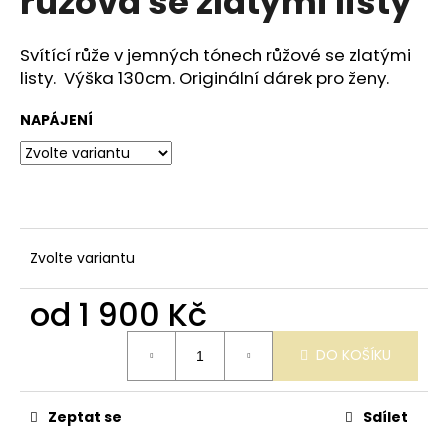
růžová se zlatými listy
č
z
u
5
j
hvězdiček.
Svítící růže v jemných tónech růžové se zlatými
e
listy. Výška 130cm. Originální dárek pro ženy.
m
e
NAPÁJENÍ
SVÍTÍCÍ
SLUNEČNICE
VE
SKLE
490
Zvolte variantu
Kč
od
1 900 Kč
Měrná
DO KOŠÍKU
cena:
Zeptat se
Sdílet