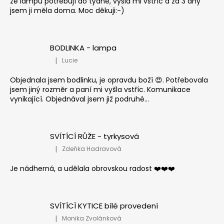
že lampu potřebují do týdne, vyšla mi vstříc a za 3 dny
jsem ji měla doma. Moc děkuji:-)
BODLINKA - lampa
|
Lucie
Hodnocení produktu je 5 z 5 hvězdiček.
Objednala jsem bodlinku, je opravdu boží 😍. Potřebovala
jsem jiný rozměr a paní mi vyšla vstříc. Komunikace
vynikající. Objednával jsem již podruhé...
SVÍTÍCÍ RŮŽE - tyrkysová
|
Zdeňka Hadravová
Hodnocení produktu je 5 z 5 hvězdiček.
Je nádherná, a udělala obrovskou radost ❤️❤️❤️
SVÍTÍCÍ KYTICE bílé provedení
|
Monika Zvolánková
Hodnocení produktu je 5 z 5 hvězdiček.