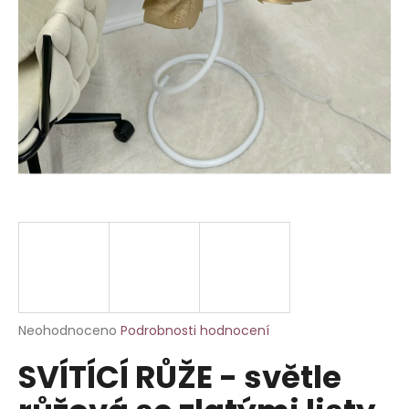
a
j
í
t
?
HLEDAT
D
o
p
Průměrné
Neohodnoceno
Podrobnosti hodnocení
hodnocení
o
SVÍTÍCÍ RŮŽE - světle
produktu
r
je
u
0,0