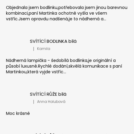
Objednala jsem bodlinku,potřebovala jsem jinou barevnou
kombinaci,paní Martinka ochotně vyšla ve všem
vstříc.Jsem opravdu nadšená,je to nádherná a...
SVÍTÍCÍ BODLINKA bílá
|
Kamila
Hodnocení produktu je 5 z 5 hvězdiček.
Nádherná lampička - šedobílá bodlinka,je originální a
působí luxusně.Rychlé dodání,skvělá komunikace s paní
Martinkou,která vyjde vstříc...
SVÍTÍCÍ RŮŽE bílá
|
Anna Holubová
Hodnocení produktu je 5 z 5 hvězdiček.
Moc krásné