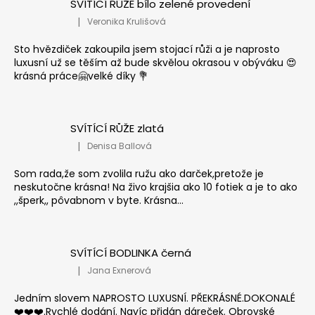
SVÍTÍCÍ RŮŽE bílo zelené provedení
|
Veronika Krulišová
Hodnocení produktu je 5 z 5 hvězdiček.
Sto hvězdiček zakoupila jsem stojací růži a je naprosto
luxusní už se těším až bude skvělou okrasou v obýváku 😍
krásná práce🤗velké díky 💐
SVÍTÍCÍ RŮŽE zlatá
|
Denisa Ballová
Hodnocení produktu je 5 z 5 hvězdiček.
Som rada,že som zvolila ružu ako darček,pretože je
neskutočne krásna! Na živo krajšia ako 10 fotiek a je to ako
,,šperk,, pôvabnom v byte. Krásna...
SVÍTÍCÍ BODLINKA černá
|
Jana Exnerová
Hodnocení produktu je 5 z 5 hvězdiček.
Jedním slovem NAPROSTO LUXUSNÍ. PŘEKRÁSNÉ.DOKONALÉ
❤️❤️❤️.Rychlé dodání. Navíc přidán dáreček. Obrovské