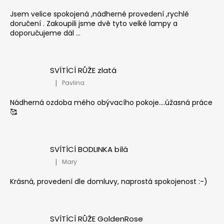
Jsem velice spokojená ,nádherné provedení ,rychlé
doručení . Zakoupili jsme dvě tyto velké lampy a
doporučujeme dál ...
SVÍTÍCÍ RŮŽE zlatá
|
Pavlina
Hodnocení produktu je 5 z 5 hvězdiček.
Nádherná ozdoba mého obývacího pokoje....úžasná práce
🥰
SVÍTÍCÍ BODLINKA bílá
|
Mary
Hodnocení produktu je 5 z 5 hvězdiček.
Krásná, provedení dle domluvy, naprostá spokojenost :-)
SVÍTÍCÍ RŮŽE GoldenRose