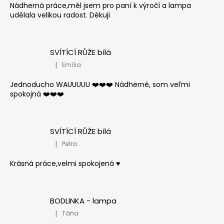
Nádherná práce,měl jsem pro paní k výročí a lampa
udělala velikou radost. Děkuji
SVÍTÍCÍ RŮŽE bílá
|
Emília
Hodnocení produktu je 5 z 5 hvězdiček.
Jednoducho WAUUUUU ❤️❤️❤️ Nádherné, som veľmi
spokojná ❤️❤️❤️
SVÍTÍCÍ RŮŽE bílá
|
Petra
Hodnocení produktu je 5 z 5 hvězdiček.
Krásná práce,velmi spokojená ♥️
BODLINKA - lampa
|
Táňa
Hodnocení produktu je 5 z 5 hvězdiček.