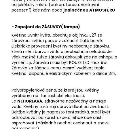
na jakékoliv místo (balkon, terasa, venkovní
posezení) kde nám dodá
jedinečnou ATMOSFÉRU
- Zapojení do ZÁSUVKY( lampa)
Květina uvnitř květu obsahuje objímku E27 se
žárovkou, svítící pouze v základní žluté barvě.
Elektrické provedení květiny neobsahuje žárovku,
která mění barvu světla a neobsahuje ovladač. Je
však možné tuhle žárovku dokoupit zde na eshopu a
vyměnit ji. Žárovka musí být POUZE LED max 9w.
Žárovka za žádnou cenu, nesmí vydávat teplo.
Květina disponuje elektrickým kabelem o délce 3m.
Polypropylenová pěna, ze které jsou květiny
vyráběny má fantastické vlastnosti.
Je
NEHOŘLAVÁ
, zdravotně nezávadný a nesaje
vodu. Květiny tak mají opravu dlouhou životnost.
Údržba květiny je naprosto fantastická, stačí květ
odšroubovat od konstrukce a lehce obě části
osprchovat (následně nechat oschnout a znovu
našroubovat)