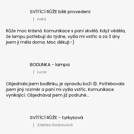
SVÍTÍCÍ RŮŽE bílé provedení
|
Iveta
Hodnocení produktu je 5 z 5 hvězdiček.
Růže moc krásná. Komunikace s paní skvělá. Když věděla,
že lampu potřebují do týdne, vyšla mi vstříc a za 3 dny
jsem ji měla doma. Moc děkuji:-)
BODLINKA - lampa
|
Lucie
Hodnocení produktu je 5 z 5 hvězdiček.
Objednala jsem bodlinku, je opravdu boží 😍. Potřebovala
jsem jiný rozměr a paní mi vyšla vstříc. Komunikace
vynikající. Objednával jsem již podruhé...
SVÍTÍCÍ RŮŽE - tyrkysová
|
Zdeňka Hadravová
Hodnocení produktu je 5 z 5 hvězdiček.