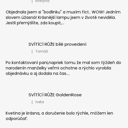
|
Kristýna
Hodnocení produktu je 5 z 5 hvězdiček.
Objednala jsem si "bodlinku" a musím říct.. WOW! Jedním
slovem úžasná! Krásnější lampu jsem v životě neviděla.
Jestli přemýšlíte, zda koupit,...
SVÍTÍCÍ RŮŽE bílé provedení
|
Tomáš
Hodnocení produktu je 5 z 5 hvězdiček.
Po kontaktovaní pani,napriek tomu že mal som týždeň do
narodenín manželky veľmi ochotne a rýchlo vyrobila
objednávku a aj dodala na čas....
SVÍTÍCÍ RŮŽE GoldenRose
|
Iveta
Hodnocení produktu je 5 z 5 hvězdiček.
Kvetina je krásna, a doručenie bolo rýchle, môžem len
odporúčať.