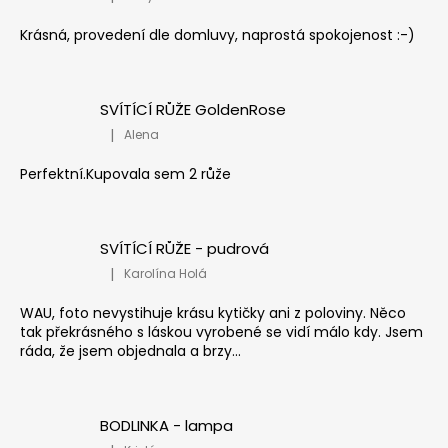
Hodnocení produktu je 5 z 5 hvězdiček.
Krásná, provedení dle domluvy, naprostá spokojenost :-)
SVÍTÍCÍ RŮŽE GoldenRose
|
Alena
Hodnocení produktu je 5 z 5 hvězdiček.
Perfektní.Kupovala sem 2 růže
SVÍTÍCÍ RŮŽE - pudrová
|
Karolína Holá
Hodnocení produktu je 5 z 5 hvězdiček.
WAU, foto nevystihuje krásu kytičky ani z poloviny. Něco
tak překrásného s láskou vyrobené se vidí málo kdy. Jsem
ráda, že jsem objednala a brzy...
BODLINKA - lampa