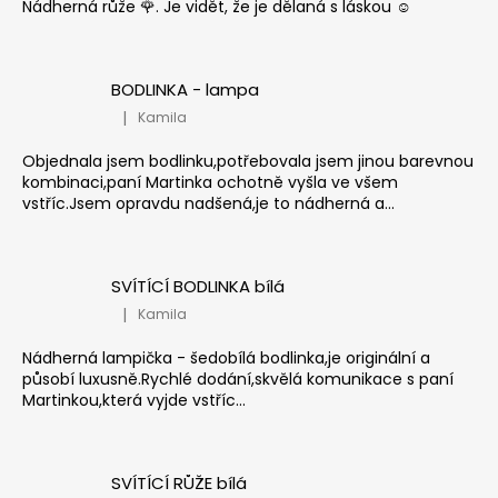
Nádherná růže 🌹. Je vidět, že je dělaná s láskou ☺️
BODLINKA - lampa
|
Kamila
Hodnocení produktu je 5 z 5 hvězdiček.
Objednala jsem bodlinku,potřebovala jsem jinou barevnou
kombinaci,paní Martinka ochotně vyšla ve všem
vstříc.Jsem opravdu nadšená,je to nádherná a...
SVÍTÍCÍ BODLINKA bílá
|
Kamila
Hodnocení produktu je 5 z 5 hvězdiček.
Nádherná lampička - šedobílá bodlinka,je originální a
působí luxusně.Rychlé dodání,skvělá komunikace s paní
Martinkou,která vyjde vstříc...
SVÍTÍCÍ RŮŽE bílá