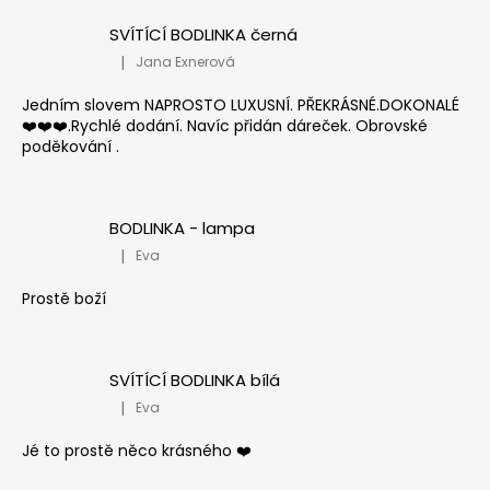
SVÍTÍCÍ BODLINKA černá
|
Jana Exnerová
Hodnocení produktu je 5 z 5 hvězdiček.
Jedním slovem NAPROSTO LUXUSNÍ. PŘEKRÁSNÉ.DOKONALÉ
❤️❤️❤️.Rychlé dodání. Navíc přidán dáreček. Obrovské
poděkování .
BODLINKA - lampa
|
Eva
Hodnocení produktu je 5 z 5 hvězdiček.
Prostě boží
SVÍTÍCÍ BODLINKA bílá
|
Eva
Hodnocení produktu je 5 z 5 hvězdiček.
Jé to prostě něco krásného ❤️