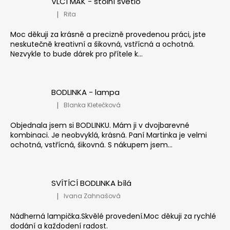
VLČÍ MÁK - stolní světlo
|
Rita
Hodnocení produktu je 5 z 5 hvězdiček.
Moc děkuji za krásně a precizně provedenou práci, jste
neskutečně kreativní a šikovná, vstřícná a ochotná.
Nezvykle to bude dárek pro přítele k...
BODLINKA - lampa
|
Blanka Kletečková
Hodnocení produktu je 5 z 5 hvězdiček.
Objednala jsem si BODLINKU. Mám ji v dvojbarevné
kombinaci. Je neobvyklá, krásná. Paní Martinka je velmi
ochotná, vstřícná, šikovná. S nákupem jsem...
SVÍTÍCÍ BODLINKA bílá
|
Ivana Zahnašová
Hodnocení produktu je 5 z 5 hvězdiček.
Nádherná lampička.Skvělé provedení.Moc děkuji za rychlé
dodání a každodení radost.