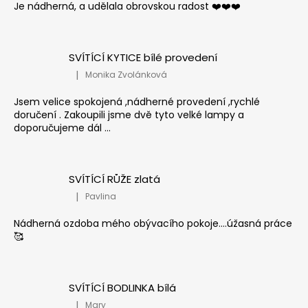
Je nádherná, a udělala obrovskou radost ❤️❤️❤️
SVÍTÍCÍ KYTICE bílé provedení
|
Monika Zvolánková
Hodnocení produktu je 5 z 5 hvězdiček.
Jsem velice spokojená ,nádherné provedení ,rychlé
doručení . Zakoupili jsme dvě tyto velké lampy a
doporučujeme dál ...
SVÍTÍCÍ RŮŽE zlatá
|
Pavlina
Hodnocení produktu je 5 z 5 hvězdiček.
Nádherná ozdoba mého obývacího pokoje....úžasná práce
🥰
SVÍTÍCÍ BODLINKA bílá
|
Mary