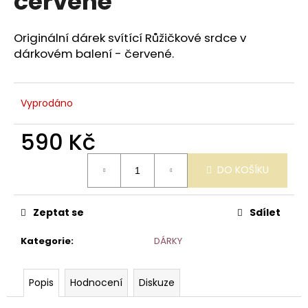
červené
č
z
u
5
j
hvězdiček.
Originální dárek svítící Růžičkové srdce v
e
dárkovém balení - červené.
m
e
Vyprodáno
SVÍTÍCÍ
RŮŽE
590 Kč
ZLATÁ
Měrná
1
DO KOŠÍKU
300
cena:
Kč
Zeptat se
Sdílet
Kategorie
:
DÁRKY
Popis
Hodnocení
Diskuze