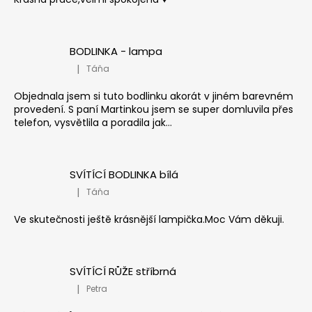
BODLINKA - lampa
|
Táňa
Hodnocení produktu je 5 z 5 hvězdiček.
Objednala jsem si tuto bodlinku akorát v jiném barevném
provedení. S paní Martinkou jsem se super domluvila přes
telefon, vysvětlila a poradila jak...
SVÍTÍCÍ BODLINKA bílá
|
Táňa
Hodnocení produktu je 5 z 5 hvězdiček.
Ve skutečnosti ještě krásnější lampička.Moc Vám děkuji.
SVÍTÍCÍ RŮŽE stříbrná
|
Petra
Hodnocení produktu je 5 z 5 hvězdiček.