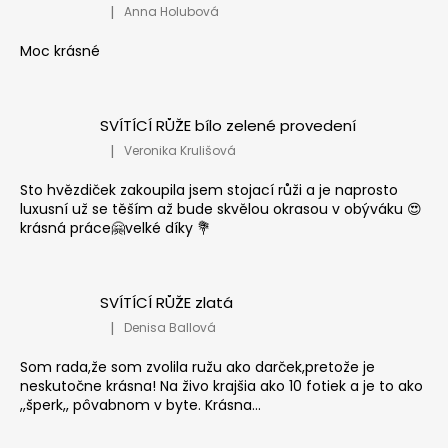
|
Anna Holubová
Hodnocení produktu je 5 z 5 hvězdiček.
Moc krásné
SVÍTÍCÍ RŮŽE bílo zelené provedení
|
Veronika Krulišová
Hodnocení produktu je 5 z 5 hvězdiček.
Sto hvězdiček zakoupila jsem stojací růži a je naprosto
luxusní už se těším až bude skvělou okrasou v obýváku 😍
krásná práce🤗velké díky 💐
SVÍTÍCÍ RŮŽE zlatá
|
Denisa Ballová
Hodnocení produktu je 5 z 5 hvězdiček.
Som rada,že som zvolila ružu ako darček,pretože je
neskutočne krásna! Na živo krajšia ako 10 fotiek a je to ako
,,šperk,, pôvabnom v byte. Krásna...