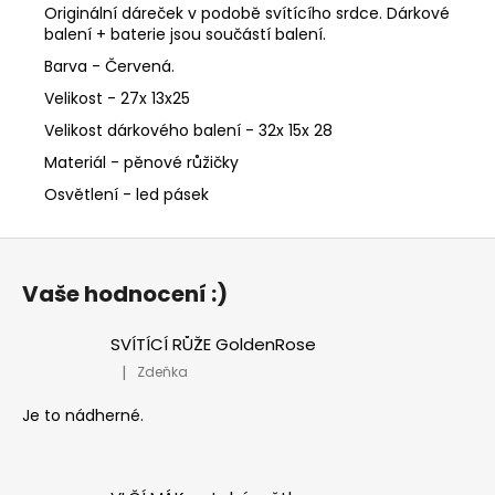
Originální dáreček v podobě svítícího srdce. Dárkové
balení + baterie jsou součástí balení.
Barva - Červená.
Velikost - 27x 13x25
Velikost dárkového balení - 32x 15x 28
Materiál - pěnové růžičky
Osvětlení - led pásek
Z
á
Vaše hodnocení :)
p
a
SVÍTÍCÍ RŮŽE GoldenRose
t
|
Zdeňka
Hodnocení produktu je 5 z 5 hvězdiček.
í
Je to nádherné.