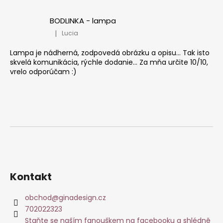
BODLINKA - lampa
|
Lucia
Hodnocení produktu je 5 z 5 hvězdiček.
Lampa je nádherná, zodpovedá obrázku a opisu... Tak isto
skvelá komunikácia, rýchle dodanie... Za mňa určite 10/10,
vrelo odporúčam :)
Kontakt
obchod
@
ginadesign.cz
702022323
Staňte se naším fanouškem na facebooku a shlédně