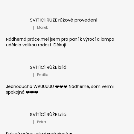
SVÍTÍCÍ RŮŽE růžové provedení
|
Marek
Hodnocení produktu je 5 z 5 hvězdiček.
Nádherná práce,měl jsem pro paní k výročí a lampa
udělala velikou radost. Děkuji
SVÍTÍCÍ RŮŽE bílá
|
Emília
Hodnocení produktu je 5 z 5 hvězdiček.
Jednoducho WAUUUUU ❤️❤️❤️ Nádherné, som veľmi
spokojná ❤️❤️❤️
SVÍTÍCÍ RŮŽE bílá
|
Petra
Hodnocení produktu je 5 z 5 hvězdiček.
Krásná práce,velmi spokojená ♥️